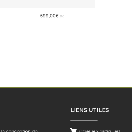
599,00
€
ttc
LIENS UTILES
 la conception de
Offres aux particuliers