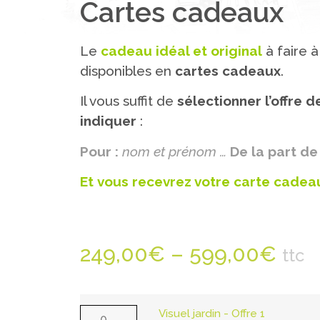
Cartes cadeaux
Le
cadeau idéal et original
à faire à
disponibles en
cartes cadeaux
.
Il vous suffit de
sélectionner l’offre de
indiquer
:
Pour :
nom et prénom …
De la part de 
Et
vous recevrez votre carte cadeau
249,00
€
–
599,00
€
ttc
Visuel jardin - Offre 1